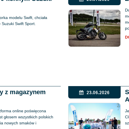
Do
mo
rka modelu Swift, chciała
mo
Suzuki Swift Sport.
po
D
ży z magazynem
S
23.06.2026
A
tforma online poświęcona
Je
est głosem wszystkich polskich
Cl
ania nowych smaków i
sz