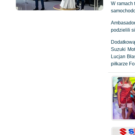
W ramach t
samochodow
Ambasadoro
podzielili
Dodatkową 
Suzuki Moto
Lucjan Błas
piłkarze F