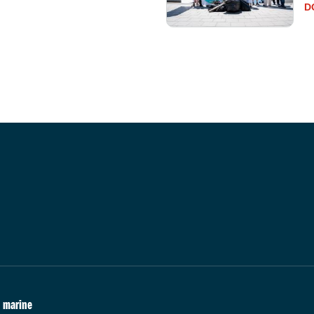
D
marine