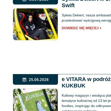
Swift
Sylwia Dekiert, nasza ambasado
przetestować wyścigową wersję 
DOWIEDZ SIĘ WIĘCEJ
e VITARA w podró
25.06.2026
KUKBUK
Kultowy magazyn i wiodąca pla
tematyce kulinarnej od 13 lat j
foodies, inspirując do odkryw
celebrowania jedzenia.