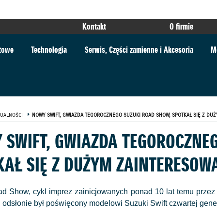
Kontakt
O firmie
rtowe
Technologia
Serwis, Części zamienne i Akcesoria
M
UALNOŚCI
NOWY SWIFT, GWIAZDA TEGOROCZNEGO SUZUKI ROAD SHOW, SPOTKAŁ SIĘ Z DU
 SWIFT, GWIAZDA TEGOROCZNEG
KAŁ SIĘ Z DUŻYM ZAINTERESOW
d Show, cykl imprez zainicjowanych ponad 10 lat temu przez 
 odsłonie był poświęcony modelowi Suzuki Swift czwartej gener