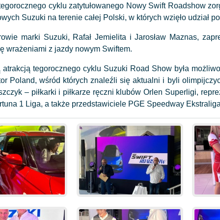
egorocznego cyklu zatytułowanego Nowy Swift Roadshow zor
ych Suzuki na terenie całej Polski, w których wzięło udział po
wie marki Suzuki, Rafał Jemielita i Jarosław Maznas, zapr
 się wrażeniami z jazdy nowym Swiftem.
atrakcją tegorocznego cyklu Suzuki Road Show była możliwo
r Poland, wśród których znaleźli się aktualni i byli olimpijczy
zczyk – piłkarki i piłkarze ręczni klubów Orlen Superligi, repr
ortuna 1 Liga, a także przedstawiciele PGE Speedway Ekstraliga