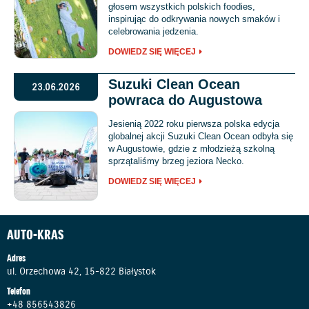
głosem wszystkich polskich foodies,
inspirując do odkrywania nowych smaków i
celebrowania jedzenia.
DOWIEDZ SIĘ WIĘCEJ
Suzuki Clean Ocean
23.06.2026
powraca do Augustowa
Jesienią 2022 roku pierwsza polska edycja
globalnej akcji Suzuki Clean Ocean odbyła się
w Augustowie, gdzie z młodzieżą szkolną
sprzątaliśmy brzeg jeziora Necko.
DOWIEDZ SIĘ WIĘCEJ
AUTO-KRAS
Adres
ul. Orzechowa 42, 15-822 Białystok
Telefon
+48 856543826