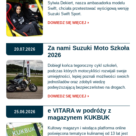
Sylwia Dekiert, nasza ambasadorka modelu
Swift, chciała przetestować wyścigową wersję
Suzuki Swift Sport.
DOWIEDZ SIĘ WIĘCEJ
Za nami Suzuki Moto Szkoła
20.07.2026
2026
Dobiegł końca tegoroczny cykl szkoleń,
podczas których motocykliści rozwijali swoje
umiejętności, lepiej poznali możliwości swoich
jednośladów oraz zdobyli wiedzę
podwyższającą bezpieczeństwo na drogach.
DOWIEDZ SIĘ WIĘCEJ
e VITARA w podróży z
25.06.2026
magazynem KUKBUK
Kultowy magazyn i wiodąca platforma online
poświęcona tematyce kulinarnej od 13 lat jest