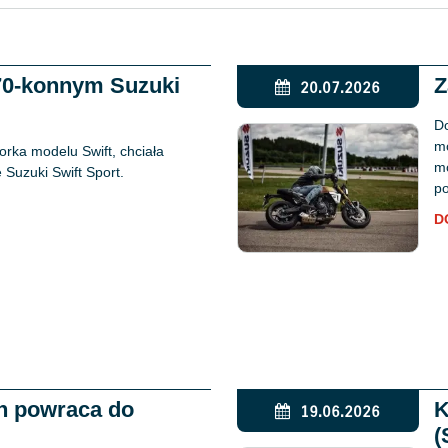
170-konnym Suzuki
Z
20.07.2026
Do
mo
rka modelu Swift, chciała
mo
Suzuki Swift Sport.
po
D
n powraca do
K
19.06.2026
(