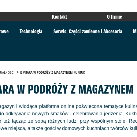
Kontakt
O firmie
rtowe
Technologia
Serwis, Części zamienne i Akcesoria
M
UALNOŚCI
E VITARA W PODRÓŻY Z MAGAZYNEM KUKBUK
TARA W PODRÓŻY Z MAGAZYNEM
gazyn i wiodąca platforma online poświęcona tematyce kulinar
 do odkrywania nowych smaków i celebrowania jedzenia. Kukbu
e też łącząc ze sobą różnych ludzi przy wspólnym stole. Red
we miejsca, a także gości w domowych kuchniach twórców kul