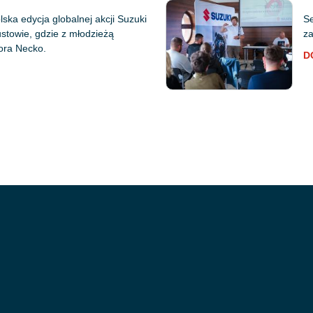
ska edycja globalnej akcji Suzuki
Se
stowie, gdzie z młodzieżą
za
iora Necko.
D