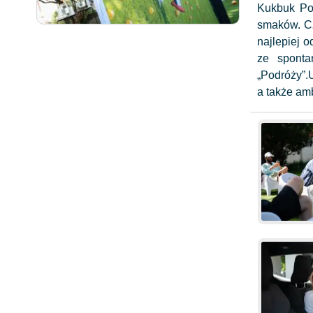
Kukbuk Po
smaków. Cz
najlepiej 
ze sponta
„Podróży”.
a także amb