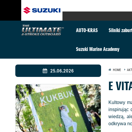
AUTO-KRAS
Silniki zabu
Suzuki Marine Academy
25.06.2026
HOME
AKT
E VI
Kultowy ma
inspirując
wiedzą, al
odkrywa no