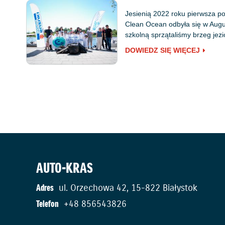
Jesienią 2022 roku pierwsza pol
Clean Ocean odbyła się w Augu
szkolną sprzątaliśmy brzeg jez
DOWIEDZ SIĘ WIĘCEJ
AUTO-KRAS
Adres
ul. Orzechowa 42, 15-822 Białystok
Telefon
+48 856543826