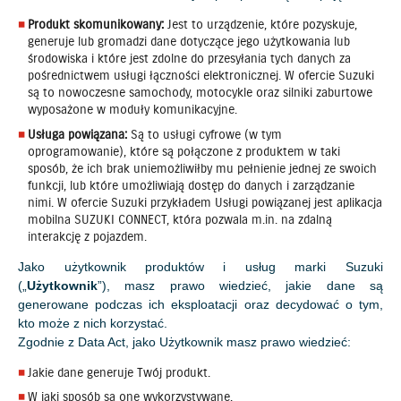
Produkt skomunikowany:
Jest to urządzenie, które pozyskuje,
generuje lub gromadzi dane dotyczące jego użytkowania lub
środowiska i które jest zdolne do przesyłania tych danych za
pośrednictwem usługi łączności elektronicznej. W ofercie Suzuki
są to nowoczesne samochody, motocykle oraz silniki zaburtowe
wyposażone w moduły komunikacyjne.
Usługa powiązana:
Są to usługi cyfrowe (w tym
oprogramowanie), które są połączone z produktem w taki
sposób, że ich brak uniemożliwiłby mu pełnienie jednej ze swoich
funkcji, lub które umożliwiają dostęp do danych i zarządzanie
nimi. W ofercie Suzuki przykładem Usługi powiązanej jest aplikacja
mobilna SUZUKI CONNECT, która pozwala m.in. na zdalną
interakcję z pojazdem.
Jako użytkownik produktów i usług marki Suzuki
(„
Użytkownik
”), masz prawo wiedzieć, jakie dane są
generowane podczas ich eksploatacji oraz decydować o tym,
kto może z nich korzystać.
Zgodnie z Data Act, jako Użytkownik masz prawo wiedzieć:
Jakie dane generuje Twój produkt.
W jaki sposób są one wykorzystywane.