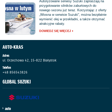
Autoryzowane serwisy Suzuki zapraszają na
przygotowanie silników zaburtowych do
nowego sezonu już teraz. Korzystając z oferty
„Wiosna w serwisie Suzuki”, można bezpłatnie
wymienić olej w przekładni, a także otrzymać
atrakcyjne rabaty.
DOWIEDZ SIĘ WIĘCEJ
AUTO-KRAS
Adres
ul. Orzechowa 42, 15-822 Białystok
Telefon
+48 856543826
GLOBAL SUZUKI
auto