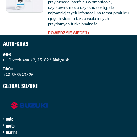
przyjaznego interfejsu w smartfonie,
użytkownik może uzyskać dostęp do
najważniejszych informacji na temat produktu
i jego historii, a także wielu innych
przydatnych funkcjonalności.
DOWIEDZ SIĘ WIĘCEJ
AUTO-KRAS
Adres
ul. Orzechowa 42, 15-822 Białystok
Telefon
+48 856543826
GLOBAL SUZUKI
auto
moto
marine