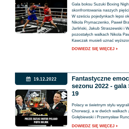
Gala boksu Suzuki Boxing Night
skonfrontowania naszych pięśc
W sześciu pojedynkach lepsi oka
Nikola Prymaczenko, Paweł Bra
Jarliński, Jakub Straszewski i W
pozostałych walkach Nikola Pa
Kawczak musieli uznać wyższoś
DOWIEDZ SIĘ WIĘCEJ
Fantastyczne emoc
19.12.2022
sezonu 2022 - gala
19
Polacy w świetnym stylu wygral
Chorwacji, a w dwóch walkach 
Gołębiewski i Przemysław Runo
DOWIEDZ SIĘ WIĘCEJ