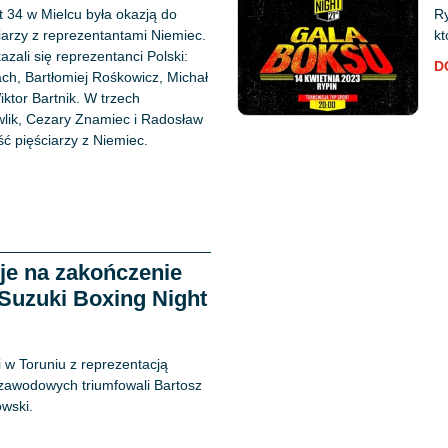
 34 w Mielcu była okazją do
Ry
iarzy z reprezentantami Niemiec.
kt
zali się reprezentanci Polski:
D
ch, Bartłomiej Rośkowicz, Michał
iktor Bartnik. W trzech
wlik, Cezary Znamiec i Radosław
ć pięściarzy z Niemiec.
je na zakończenie
 Suzuki Boxing Night
i w Toruniu z reprezentacją
zawodowych triumfowali Bartosz
wski.