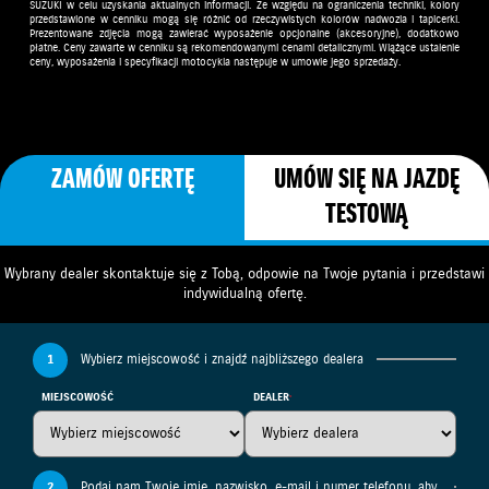
SUZUKI w celu uzyskania aktualnych informacji. Ze względu na ograniczenia techniki, kolory
przedstawione w cenniku mogą się różnić od rzeczywistych kolorów nadwozia i tapicerki.
Prezentowane zdjęcia mogą zawierać wyposażenie opcjonalne (akcesoryjne), dodatkowo
płatne. Ceny zawarte w cenniku są rekomendowanymi cenami detalicznymi. Wiążące ustalenie
ceny, wyposażenia i specyfikacji motocykla następuje w umowie jego sprzedaży.
ZAMÓW OFERTĘ
UMÓW SIĘ NA JAZDĘ
TESTOWĄ
Wybrany dealer skontaktuje się z Tobą, odpowie na Twoje pytania i przedstawi
indywidualną ofertę.
1
Wybierz miejscowość i znajdź najbliższego dealera
MIEJSCOWOŚĆ
DEALER
2
Podaj nam Twoje imię, nazwisko, e-mail i numer telefonu, aby