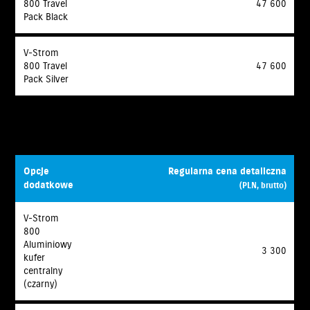
800 Travel
47 600
Pack Black
V-Strom
800 Travel
47 600
Pack Silver
Opcje
Regularna cena detaliczna
dodatkowe
(PLN, brutto)
V-Strom
800
Aluminiowy
3 300
kufer
centralny
(czarny)