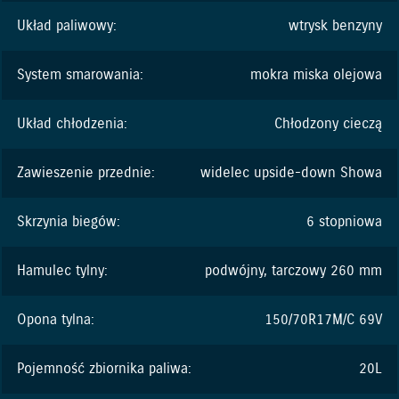
Układ paliwowy:
wtrysk benzyny
System smarowania:
mokra miska olejowa
Układ chłodzenia:
Chłodzony cieczą
Zawieszenie przednie:
widelec upside-down Showa
Skrzynia biegów:
6 stopniowa
Hamulec tylny:
podwójny, tarczowy 260 mm
Opona tylna:
150/70R17M/C 69V
Pojemność zbiornika paliwa:
20L