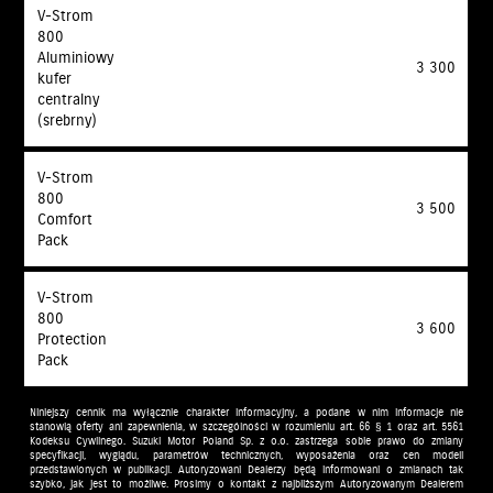
V-Strom
800
Aluminiowy
3 300
kufer
centralny
(srebrny)
V-Strom
800
3 500
Comfort
Pack
V-Strom
800
3 600
Protection
Pack
Niniejszy cennik ma wyłącznie charakter informacyjny, a podane w nim informacje nie
stanowią oferty ani zapewnienia, w szczególności w rozumieniu art. 66 § 1 oraz art. 5561
Kodeksu Cywilnego. Suzuki Motor Poland Sp. z o.o. zastrzega sobie prawo do zmiany
specyfikacji, wyglądu, parametrów technicznych, wyposażenia oraz cen modeli
przedstawionych w publikacji. Autoryzowani Dealerzy będą informowani o zmianach tak
szybko, jak jest to możliwe. Prosimy o kontakt z najbliższym Autoryzowanym Dealerem