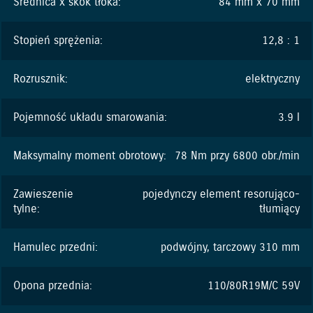
Średnica x skok tłoka:
84 mm x 70 mm
Stopień sprężenia:
12,8 : 1
Rozrusznik:
elektryczny
Pojemność układu smarowania:
3.9 l
Maksymalny moment obrotowy:
78 Nm przy 6800 obr./min
Zawieszenie
pojedynczy element resorująco-
tylne:
tłumiący
Hamulec przedni:
podwójny, tarczowy 310 mm
Opona przednia:
110/80R19M/C 59V