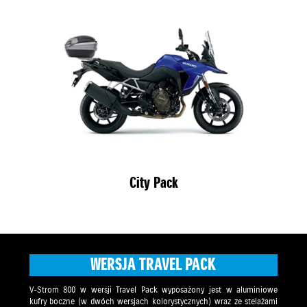
City Pack
WERSJA TRAVEL PACK
V-Strom 800 w wersji Travel Pack wyposażony jest w aluminiowe
kufry boczne (w dwóch wersjach kolorystycznych) wraz ze stelażami