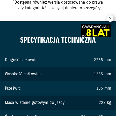
*
Dostępna również wersja dostosowana do prawa
jazdy kategorii A2 — zapytaj dealera o szczegóły.
SPECYFIKACJA TECHNICZNA
Długość całkowita:
2255 mm
Wysokość całkowita:
1355 mm
Prześwit:
185 mm
Masa w stanie gotowym do jazdy:
223 kg