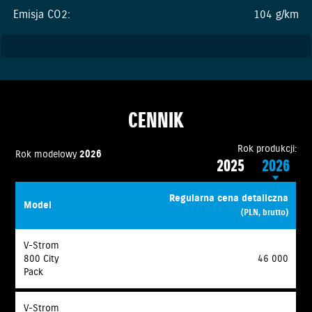
Emisja CO2:
104 g/km
CENNIK
Rok produkcji:
Rok modelowy
2026
2025
2026
Regularna cena detaliczna
Model
(PLN, brutto)
V-Strom
800 City
46 000
Pack
V-Strom