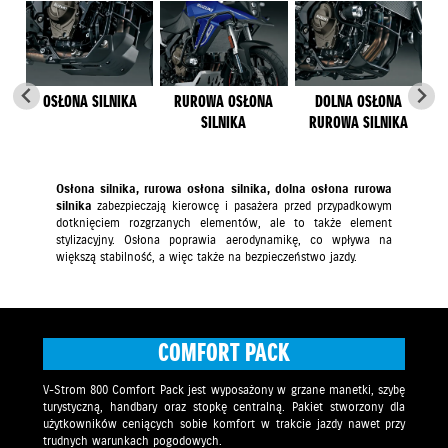
OSŁONA SILNIKA
RUROWA OSŁONA
DOLNA OSŁONA
SILNIKA
RUROWA SILNIKA
Osłona silnika, rurowa osłona silnika, dolna osłona rurowa
silnika
zabezpieczają kierowcę i pasażera przed przypadkowym
dotknięciem rozgrzanych elementów, ale to także element
stylizacyjny. Osłona poprawia aerodynamikę, co wpływa na
większą stabilność, a więc także na bezpieczeństwo jazdy.
COMFORT PACK
V-Strom 800 Comfort Pack jest wyposażony w grzane manetki, szybę
turystyczną, handbary oraz stopkę centralną. Pakiet stworzony dla
użytkowników ceniących sobie komfort w trakcie jazdy nawet przy
trudnych warunkach pogodowych.