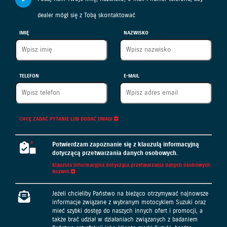
dealer mógł się z Tobą skontaktować
IMIĘ
NAZWISKO
TELEFON
E-MAIL
CHCĘ ZADAĆ PYTANIE LUB DODAĆ UWAGI
Potwierdzam zapoznanie się z klauzulą informacyjną
dotyczącą przetwarzania danych osobowych.
Klauzula informacyjna dotycząca przetwarzania danych osobowych.
Rozwiń
Klauzula informacyjna dotycząca przetwarzania danych
Jeżeli chcieliby Państwo na bieżąco otrzymywać najnowsze
osobowych
informacje związane z wybranym motocyklem Suzuki oraz
mieć szybki dostęp do naszych innych ofert i promocji, a
Administratorem podanych przez Państwa danych osobowych
także brać udział w działaniach związanych z badaniem
jest Suzuki Motor Poland Sp. z o.o. z siedzibą w Warszawie