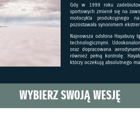
Gdy w 1999 roku zadebiutowa
sportowych zmienił się na zaws
motocykla produkcyjnego n
pozostawała synonimem ekstrem
Najnowsza odsłona Hayabusy ł
technologicznymi. Udoskonalo
oraz dopracowana aerodynamik
również pełną kontrolę. Haya
którzy oczekują absolutnego ma
WYBIERZ SWOJĄ WESJĘ