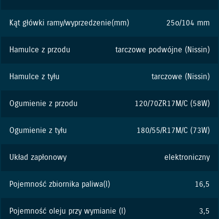
Kąt główki ramy/wyprzedzenie(mm)
25o/104 mm
Hamulce z przodu
tarczowe podwójne (Nissin)
Hamulce z tyłu
tarczowe (Nissin)
Ogumienie z przodu
120/70ZR17M/C (58W)
Ogumienie z tyłu
180/55/R17M/C (73W)
Układ zapłonowy
elektroniczny
Pojemność zbiornika paliwa(l)
16,5
Pojemność oleju przy wymianie (l)
3,5