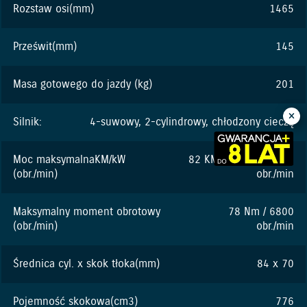
Rozstaw osi(mm)
1465
Prześwit(mm)
145
Masa gotowego do jazdy (kg)
201
Silnik:
4-suwowy, 2-cylindrowy, chłodzony cieczą
Moc maksymalnaKM/kW
82 KM / 61 kW - 8500
(obr./min)
obr./min
Maksymalny moment obrotowy
78 Nm / 6800
(obr./min)
obr./min
Średnica cyl. x skok tłoka(mm)
84 x 70
Pojemność skokowa(cm3)
776