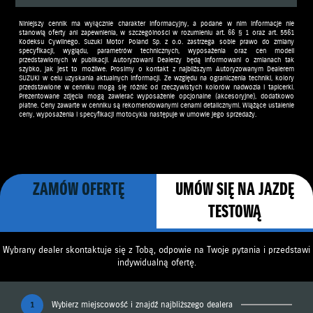
Niniejszy cennik ma wyłącznie charakter informacyjny, a podane w nim informacje nie
stanowią oferty ani zapewnienia, w szczególności w rozumieniu art. 66 § 1 oraz art. 5561
Kodeksu Cywilnego. Suzuki Motor Poland Sp. z o.o. zastrzega sobie prawo do zmiany
specyfikacji, wyglądu, parametrów technicznych, wyposażenia oraz cen modeli
przedstawionych w publikacji. Autoryzowani Dealerzy będą informowani o zmianach tak
szybko, jak jest to możliwe. Prosimy o kontakt z najbliższym Autoryzowanym Dealerem
SUZUKI w celu uzyskania aktualnych informacji. Ze względu na ograniczenia techniki, kolory
przedstawione w cenniku mogą się różnić od rzeczywistych kolorów nadwozia i tapicerki.
Prezentowane zdjęcia mogą zawierać wyposażenie opcjonalne (akcesoryjne), dodatkowo
płatne. Ceny zawarte w cenniku są rekomendowanymi cenami detalicznymi. Wiążące ustalenie
ceny, wyposażenia i specyfikacji motocykla następuje w umowie jego sprzedaży.
ZAMÓW OFERTĘ
UMÓW SIĘ NA JAZDĘ
TESTOWĄ
Wybrany dealer skontaktuje się z Tobą, odpowie na Twoje pytania i przedstawi
indywidualną ofertę.
1
Wybierz miejscowość i znajdź najbliższego dealera