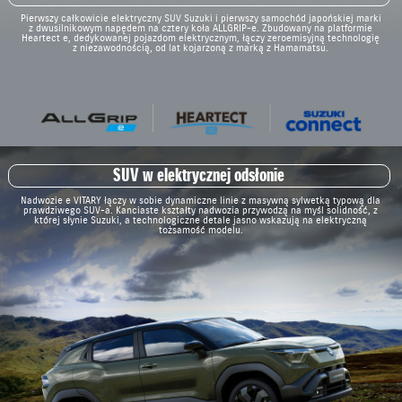
Pierwszy całkowicie elektryczny SUV Suzuki i pierwszy samochód japońskiej marki
z dwusilnikowym napędem na cztery koła ALLGRIP-e. Zbudowany na platformie
Heartect e, dedykowanej pojazdom elektrycznym, łączy zeroemisyjną technologię
z niezawodnością, od lat kojarzoną z marką z Hamamatsu.
SUV w elektrycznej odsłonie
Nadwozie e VITARY łączy w sobie dynamiczne linie z masywną sylwetką typową dla
prawdziwego SUV-a. Kanciaste kształty nadwozia przywodzą na myśl solidność, z
której słynie Suzuki, a technologiczne detale jasno wskazują na elektryczną
tożsamość modelu.