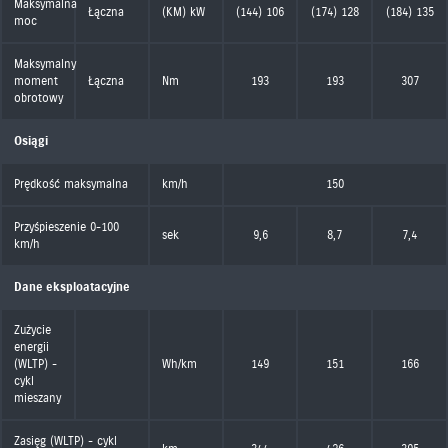
Maksymalna
Łączna
(KM) kW
(144) 106
(174) 128
(184) 135
moc
Maksymalny
moment
Łączna
Nm
193
193
307
obrotowy
Osiągi
Prędkość maksymalna
km/h
150
Przyśpieszenie 0-100
sek
9,6
8,7
7,4
km/h
Dane eksploatacyjne
Zużycie
energii
(WLTP) -
Wh/km
149
151
166
cykl
mieszany
Zasięg (WLTP) - cykl