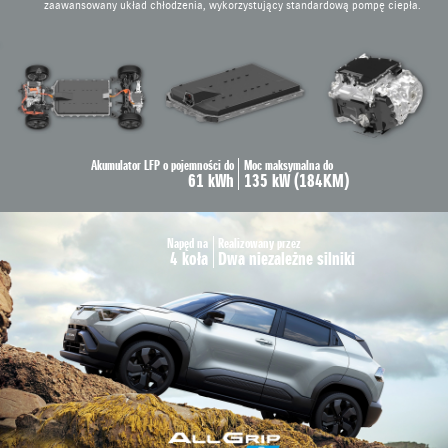
zaawansowany układ chłodzenia, wykorzystujący standardową pompę ciepła.
Akumulator LFP o pojemności do
Moc maksymalna do
61 kWh
135 kW (184KM)
Napęd na
Realizowany przez
4 koła
Dwa niezależne silniki