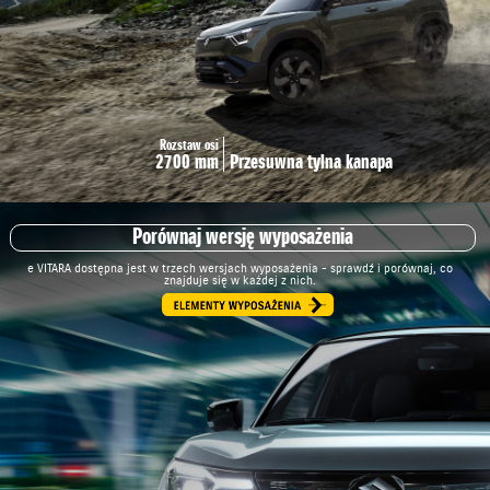
Rozstaw osi
2700 mm
Przesuwna tylna kanapa
Porównaj wersję wyposażenia
e VITARA dostępna jest w trzech wersjach wyposażenia - sprawdź i porównaj, co
znajduje się w każdej z nich.