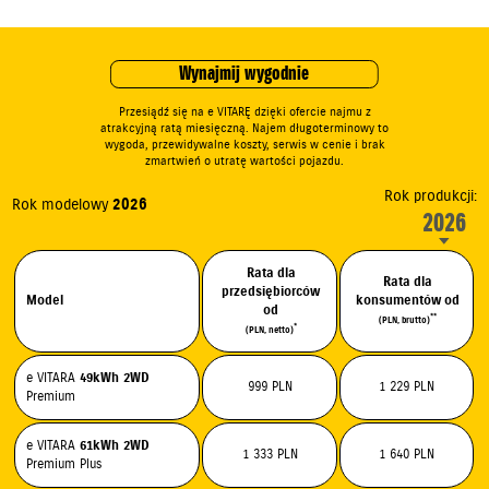
Wynajmij wygodnie
Przesiądź się na e VITARĘ dzięki ofercie najmu z
atrakcyjną ratą miesięczną. Najem długoterminowy to
wygoda, przewidywalne koszty, serwis w cenie i brak
zmartwień o utratę wartości pojazdu.
Rok produkcji:
Rok modelowy
2026
2026
Rata dla
Rata dla
przedsiębiorców
Model
konsumentów od
od
**
(PLN, brutto)
*
(PLN, netto)
e VITARA
49kWh
2WD
999 PLN
1 229 PLN
Premium
e VITARA
61kWh
2WD
1 333 PLN
1 640 PLN
Premium Plus