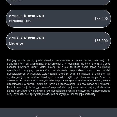
e VITARA
61kWh
4WD
175 900
Premium Plus
e VITARA
61kWh
4WD
185 900
Elegance
Niniejszy cennik ma wyłącznie charakter informacyjny, a podane w nim informacje nie
stanowią oferty ani zapewnienia, w szczególności w rozumieniu art. 66 § 1 oraz art. 5561
Kodeksu Cywilnego. Suzuki Motor Poland Sp. z o.o. zastrzega sobie prawo do zmiany
specyfikacji, wyglądu, parametrów technicznych, wyposażenia oraz cen modeli
przedstawionych w publikacji. Autoryzowani Dealerzy będą informowani o zmianach tak
szybko, jak jest to możliwe. Prosimy o kontakt z najbliższym Autoryzowanym Dealerem
SUZUKI w celu uzyskania aktualnych informacji. Ze względu na ograniczenia techniki, kolory
przedstawione w cenniku mogą się różnić od rzeczywistych kolorów nadwozia i tapicerki.
Prezentowane zdjęcia mogą zawierać wyposażenie opcjonalne (akcesoryjne), dodatkowo
płatne. Ceny zawarte w cenniku są rekomendowanymi cenami detalicznymi. Wiążące ustalenie
ceny, wyposażenia i specyfikacji motocykla następuje w umowie jego sprzedaży.