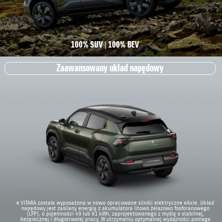
100% SUV
100% BEV
Zaawansowany układ napędowy
e VITARA została wyposażona w nowo opracowane silniki elektryczne eAxle. Układ
napędowy jest zasilany energią z akumulatora litowo żelazowo fosforanowego
(LFP), o pojemności 49 lub 61 kWh, zaprojektowanego z myślą o stabilnej,
bezpiecznej i długotrwałej pracy. W utrzymaniu optymalnej wydajności pomaga