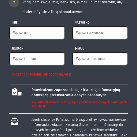
2
Podaj nam Twoje imię, nazwisko, e-mail i numer telefonu, aby
dealer mógł się z Tobą skontaktować
IMIĘ
NAZWISKO
TELEFON
E-MAIL
CHCĘ ZADAĆ PYTANIE LUB DODAĆ UWAGI
Potwierdzam zapoznanie się z klauzulą informacyjną
dotyczącą przetwarzania danych osobowych.
Klauzula informacyjna dotycząca przetwarzania danych osobowych.
Rozwiń
Klauzula informacyjna dotycząca przetwarzania danych
Jeżeli chcieliby Państwo na bieżąco otrzymywać najnowsze
osobowych
informacje związane z marką Suzuki oraz mieć dostęp do
naszych innych ofert i promocji, a także brać udział w
Administratorem podanych przez Państwa danych osobowych
działaniach związanych z badaniem Państwa satysfakcji jako