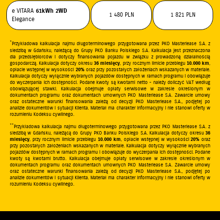
e VITARA
61kWh
2WD
1 480 PLN
1 821 PLN
Elegance
*
Przykładowa kalkulacja najmu długoterminowego przygotowana przez PKO Masterlease S.A. z
siedzibą w Gdańsku, należącą do Grupy PKO Banku Polskiego S.A. Kalkulacja jest przeznaczona
dla przedsiębiorców i dotyczy finansowania pojazdu w związku z prowadzoną działalnością
gospodarczą. Kalkulacja dotyczy okresu
36 miesięcy
, przy rocznym limicie przebiegu
10.000 km
,
opłacie wstępnej w wysokości
20%
oraz przy pozostałych założeniach wskazanych w materiale.
Kalkulacja dotyczy wyłącznie wybranych pojazdów dostępnych w ramach programu i obowiązuje
do wyczerpania ich dostępności. Podane kwoty są kwotami netto - należy doliczyć VAT według
obowiązującej stawki. Kalkulacja obejmuje opłaty serwisowe w zakresie określonym w
dokumentach programu oraz dokumentach umownych PKO Masterlease S.A. Zawarcie umowy
oraz ostateczne warunki finansowania zależą od decyzji PKO Masterlease S.A., podjętej po
analizie dokumentów i sytuacji Klienta. Materiał ma charakter informacyjny i nie stanowi oferty w
rozumieniu Kodeksu cywilnego.
**
Przykładowa kalkulacja najmu długoterminowego przygotowana przez PKO Masterlease S.A. z
siedzibą w Gdańsku, należącą do Grupy PKO Banku Polskiego S.A. Kalkulacja dotyczy okresu
36
miesięcy
, przy rocznym limicie przebiegu
10.000 km
, opłacie wstępnej w wysokości
20%
oraz
przy pozostałych założeniach wskazanych w materiale. Kalkulacja dotyczy wyłącznie wybranych
pojazdów dostępnych w ramach programu i obowiązuje do wyczerpania ich dostępności. Podane
kwoty są kwotami brutto. Kalkulacja obejmuje opłaty serwisowe w zakresie określonym w
dokumentach programu oraz dokumentach umownych PKO Masterlease S.A. Zawarcie umowy
oraz ostateczne warunki finansowania zależą od decyzji PKO Masterlease S.A., podjętej po
analizie dokumentów i sytuacji Klienta. Materiał ma charakter informacyjny i nie stanowi oferty w
rozumieniu Kodeksu cywilnego.