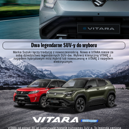
Dwa legendarne SUV-y do wyboru
Marka Suzuki łączy tradycję z nowoczesnością. Nowa e VITARA niesie za
sobą dziedzictwo legendarnych SUV-ów. Wybierz klasyczną VITARĘ z
napędem hybrydowym mild Hybrid lub nowoczesną e VITARĘ z napędem
elektrycznym.
VITARA od ponad 30 lat kontynuuje historię kultowego SUV-a. To legenda ceniona