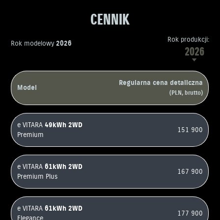
CENNIK
Rok produkcji:
Rok modelowy
2026
2026
Regularna cena detaliczna
Model
(PLN, brutto)
e VITARA
49kWh
2WD
151 900
Premium
e VITARA
61kWh
2WD
167 900
Premium Plus
e VITARA
61kWh
2WD
177 900
Elegance