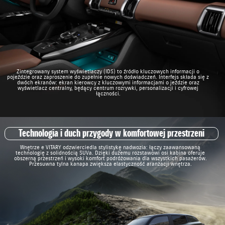
Zintegrowany system wyświetlaczy (IDS) to źródło kluczowych informacji o
pojeździe oraz zaproszenie do zupełnie nowych doświadczeń. Interfejs składa się z
dwóch ekranów: ekran kierowcy z kluczowymi informacjami o jeździe oraz
wyświetlacz centralny, będący centrum rozrywki, personalizacji i cyfrowej
łączności.
Technologia i duch przygody w komfortowej przestrzeni
Wnętrze e VITARY odzwierciedla stylistykę nadwozia: łączy zaawansowaną
technologię z solidnością SUVa. Dzięki dużemu rozstawowi osi kabina oferuje
obszerną przestrzeń i wysoki komfort podróżowania dla wszystkich pasażerów.
Przesuwna tylna kanapa zwiększa elastyczność aranżacji wnętrza.